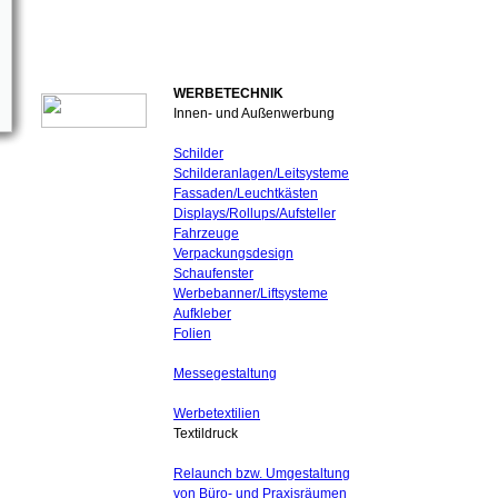
WERBETECHNIK
Innen- und Außenwerbung
Schilder
Schilderanlagen/Leitsysteme
Fassaden/Leuchtkästen
Displays/Rollups/Aufsteller
Fahrzeuge
Verpackungsdesign
Schaufenster
Werbebanner/Liftsysteme
Aufkleber
Folien
Messegestaltung
Werbetextilien
Textildruck
Relaunch bzw. Umgestaltung
von Büro- und Praxisräumen