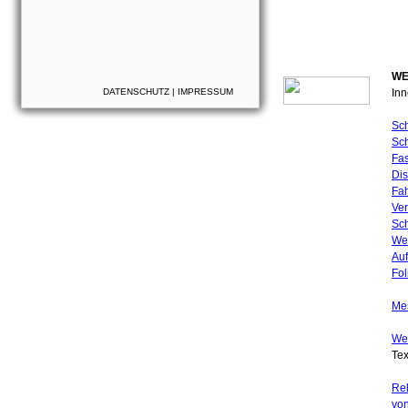
WE
DATENSCHUTZ
|
IMPRESSUM
In
Sch
Sch
Fa
Dis
Fa
Ve
Sch
We
Auf
Fol
Me
Wer
Tex
Re
von